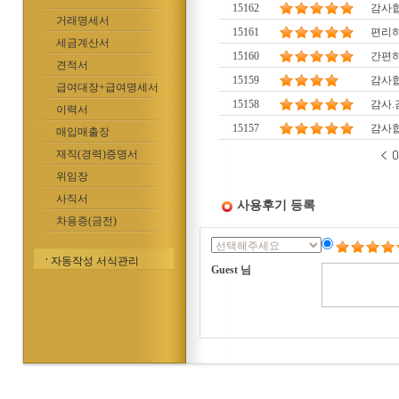
15162
감사합
거래명세서
15161
편리
세금계산서
15160
간편하
견적서
15159
감사합
급여대장+급여명세서
15158
감사.
이력서
15157
감사
매입매출장
재직(경력)증명서
위임장
사직서
사용후기 등록
차용증(금전)
자동작성 서식관리
Guest 님