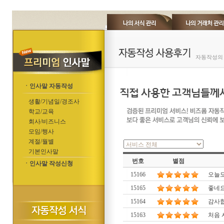
자동작성의 
ㆍ인사말 자동작성
생활/기념일/경조사
학교/교육
회사/비즈니스
모임/행사
계절/월별
기본인사말
번호
별점
ㆍ인사말 작성신청
15166
오늘도
15165
좋네
15164
감사합
15163
처음 