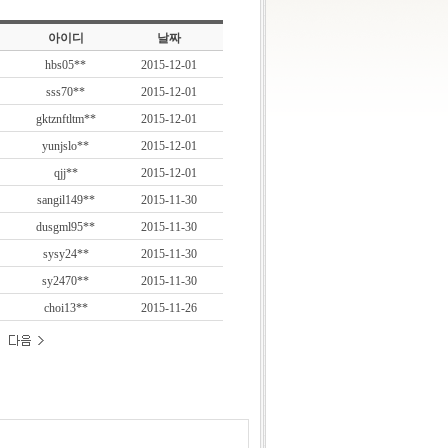
아이디
날짜
hbs05**
2015-12-01
sss70**
2015-12-01
gktznftltm**
2015-12-01
yunjslo**
2015-12-01
qjj**
2015-12-01
sangil149**
2015-11-30
dusgml95**
2015-11-30
sysy24**
2015-11-30
sy2470**
2015-11-30
choi13**
2015-11-26