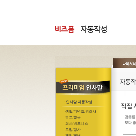
ㆍ인사말 자동작성
생활/기념일/경조사
학교/교육
회사/비즈니스
모임/행사
계절/월별