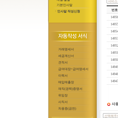
기본인사말
번호
ㆍ인사말 작성신청
1495
1495
1495
1495
1495
거래명세서
1495
세금계산서
1495
견적서
1494
급여대장+급여명세서
1494
이력서
1494
매입매출장
재직(경력)증명서
위임장
사직서
사용
차용증(금전)