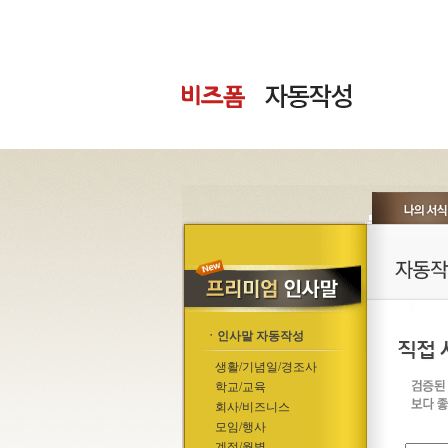
ㆍ인사말 자동작성
생활/기념일/경조사
학교/교육
회사/비즈니스
모임/행사
계절/월별