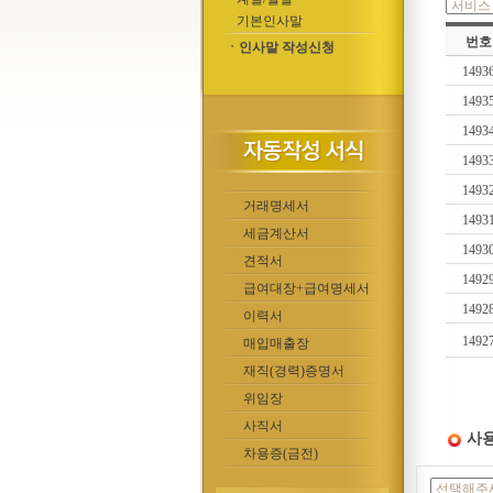
기본인사말
번호
ㆍ인사말 작성신청
1493
1493
1493
1493
1493
거래명세서
1493
세금계산서
1493
견적서
1492
급여대장+급여명세서
1492
이력서
1492
매입매출장
재직(경력)증명서
위임장
사직서
사용
차용증(금전)