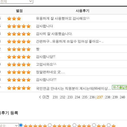
별점
사용후기
6
유용하게 잘 사용했어요 감사해요^^
5
감사합니다
4
감사히 잘 사용했습니다.
3
간편하구...유용하게 쓰일수 있어성 좋아요~ ..
2
짱
1
감사합니당!!
0
고맙사와요^^
9
정말편하네요 굿.....
8
감사합니다!!!
7
국민연금 안내시는 직원분이 계시는데(60세이상....
237
231
|
232
|
233
|
234
|
235
|
236
|
|
238
|
239
|
240
후기 등록