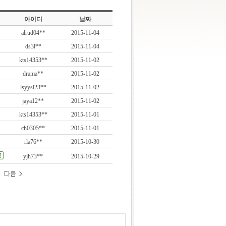
아이디
날짜
alrud04**
2015-11-04
ds3l**
2015-11-04
kts14353**
2015-11-02
drama**
2015-11-02
lsyysl23**
2015-11-02
jaya12**
2015-11-02
kts14353**
2015-11-01
ch0305**
2015-11-01
rla76**
2015-10-30
yjh73**
2015-10-29