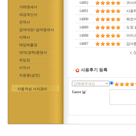
14892
귀사의
거래명세서
14891
사용하
세금계산서
14890
뭐죠이
견적서
14889
도장 
급여대장+급여명세서
14888
아이스
이력서
14887
감사합
매입매출장
재직(경력)증명서
위임장
사직서
사용후기 등록
차용증(금전)
자동작성 서식관리
Guest 님