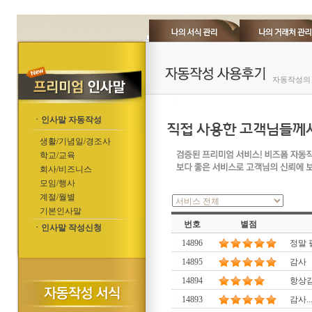
자동작성의 
ㆍ인사말 자동작성
생활/기념일/경조사
학교/교육
회사/비즈니스
모임/행사
계절/월별
기본인사말
번호
별점
ㆍ인사말 작성신청
14896
정말 
14895
감사
14894
항상
14893
감사...