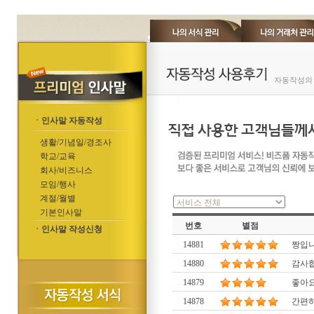
자동작성의 
ㆍ인사말 자동작성
생활/기념일/경조사
학교/교육
회사/비즈니스
모임/행사
계절/월별
기본인사말
번호
별점
ㆍ인사말 작성신청
14881
짱입니
14880
감사합
14879
좋아요
14878
간편하