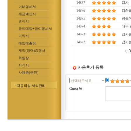
14877
감사
거래명세서
14876
감솨힙
세금계산서
14875
넘좋
견적서
14874
매우 
급여대장+급여명세서
14873
감사합
이력서
14872
감사합
매입매출장
재직(경력)증명서
위임장
사직서
사용후기 등록
차용증(금전)
자동작성 서식관리
Guest 님