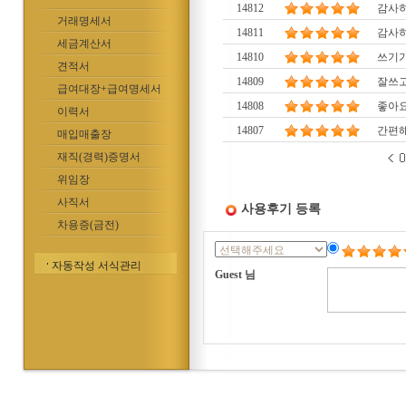
14812
감사
거래명세서
14811
감사
세금계산서
14810
쓰기
견적서
14809
잘쓰
급여대장+급여명세서
14808
좋아요
이력서
14807
간편해
매입매출장
재직(경력)증명서
위임장
사직서
사용후기 등록
차용증(금전)
자동작성 서식관리
Guest 님