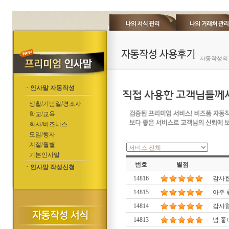
자동작성의 
ㆍ인사말 자동작성
생활/기념일/경조사
학교/교육
회사/비즈니스
모임/행사
계절/월별
기본인사말
번호
별점
ㆍ인사말 작성신청
14816
감사합
14815
아주 
14814
감사합
14813
넘 좋