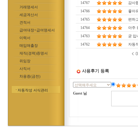
14767
감사
거래명세서
14766
좋아
세금계산서
14765
편하
견적서
14764
아주
급여대장+급여명세서
14763
굳 입
이력서
14762
자동작
매입매출장
재직(경력)증명서
위임장
사직서
사용후기 등록
차용증(금전)
자동작성 서식관리
Guest 님