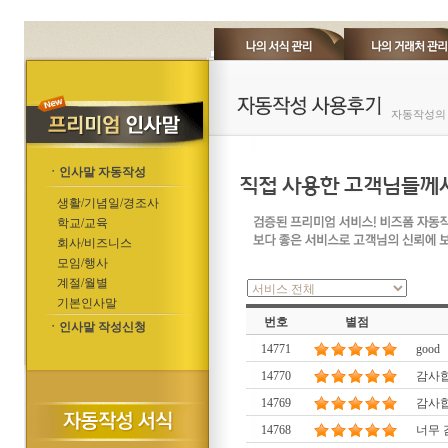
자동작성의 
ㆍ인사말 자동작성
생활/기념일/경조사
학교/교육
회사/비즈니스
모임/행사
계절/월별
기본인사말
번호
별점
ㆍ인사말 작성신청
14771
good
14770
감사합
14769
감사
14768
너무