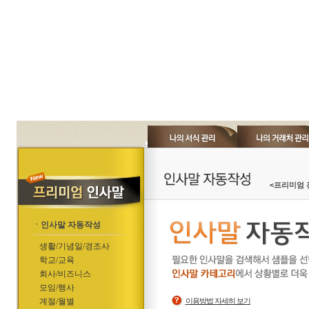
<프리미엄 
ㆍ인사말 자동작성
생활/기념일/경조사
학교/교육
회사/비즈니스
모임/행사
계절/월별
이용방법 자세히 보기