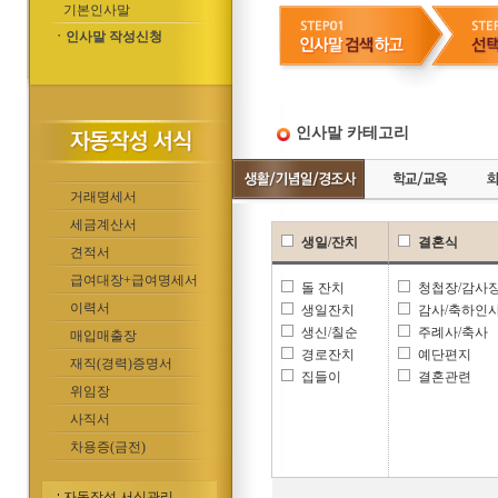
기본인사말
ㆍ인사말 작성신청
인사말 카테고리
거래명세서
세금계산서
생일/잔치
결혼식
견적서
급여대장+급여명세서
돌 잔치
청첩장/감사
이력서
생일잔치
감사/축하인
생신/칠순
주례사/축사
매입매출장
경로잔치
예단편지
재직(경력)증명서
집들이
결혼관련
위임장
사직서
차용증(금전)
자동작성 서식관리