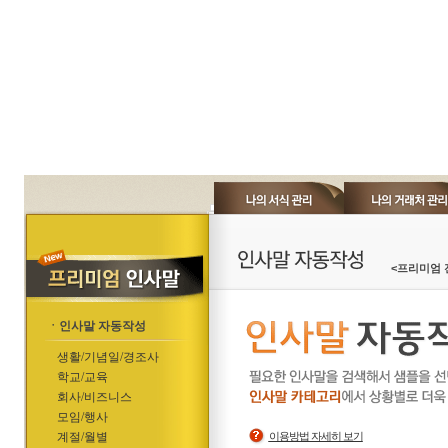
<프리미엄 
ㆍ인사말 자동작성
생활/기념일/경조사
학교/교육
회사/비즈니스
모임/행사
계절/월별
이용방법 자세히 보기