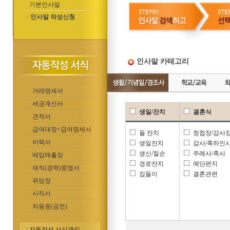
기본인사말
ㆍ인사말 작성신청
인사말 카테고리
거래명세서
세금계산서
생일/잔치
결혼식
견적서
급여대장+급여명세서
돌 잔치
청첩장/감사
이력서
생일잔치
감사/축하인
생신/칠순
주례사/축사
매입매출장
경로잔치
예단편지
재직(경력)증명서
집들이
결혼관련
위임장
사직서
차용증(금전)
자동작성 서식관리