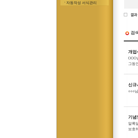
자동작성 서식관리
검
개업
OOO
그동안
신규
○○○
기념
알록달
보호하