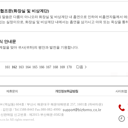
 협조문(화장실 및 비상계단)
 말씀은 다름이 아니오라 화장실 및 바상계단 내 흡연으로 인하여 비흡연자들께서 
있는 실정이므로, 화장실 및 비상계단 내에서는 흡연을 삼가시고 야외 또는 옥상을 통하여
식 안내문
 계절을 맞아 귀사(귀하)의 평안과 발전을 기원합니다.
161
162
163
164
165
166
167
168
169
170
제휴문의
개인정보취급방침
사이트맵
 (역삼동) 604호 / 부산시 해운대구 해운대해변로 257, 1601호 (하버타운)
 / Tel.1588-8443 Fax.080-082-4990/
/ 통신판매업 신고번호 : 제2015-부산해운-0582호
co.kr All rights reserved.