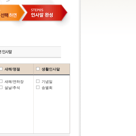
새해/명절
생활인사말
새해/연하장
기념일
설날/추석
송별회