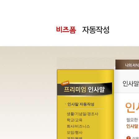
ㆍ인사말 자동작성
생활/기념일/경조사
학교/교육
회사/비즈니스
모임/행사
계절/월별
이용