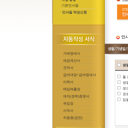
기본인사말
ㆍ인사말 작성신청
인사
거래명세서
세금계산서
생
견적서
급여대장+급여명세서
돌
이력서
생
생
매입매출장
경
재직(경력)증명서
집
위임장
사직서
차용증(금전)