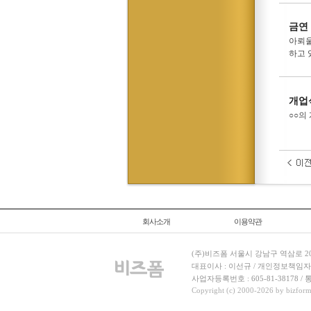
금연
아뢰울
하고 
개업
○○의
회사소개
이용약관
(주)비즈폼 서울시 강남구 역삼로 204
대표이사 : 이선규 / 개인정보책임자 : 김민경
사업자등록번호 : 605-81-38178 
Copyright (c) 2000-2026 by bizforms.