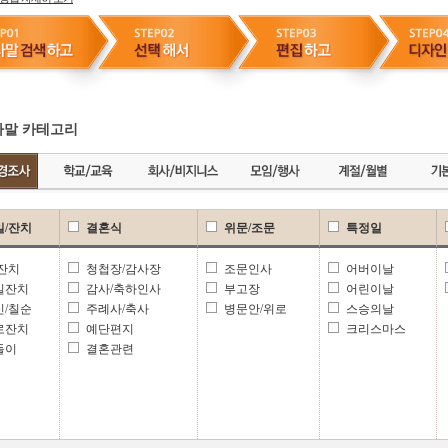
말 카테고리
일/잔치
결혼식
위문/조문
특정일
 잔치
청첩장/감사장
조문인사
어버이날
일잔치
감사/축하인사
부고장
어린이날
신/칠순
주례사/축사
병문안/위로
스승의날
로잔치
예단편지
크리스마스
들이
결혼관련