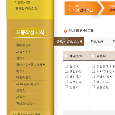
기본인사말
ㆍ인사말 작성신청
인사말 카테고리
거래명세서
세금계산서
생일/잔치
결혼식
견적서
급여대장+급여명세서
돌 잔치
청첩장/감사
이력서
생일잔치
감사/축하인
생신/칠순
주례사/축사
매입매출장
경로잔치
예단편지
재직(경력)증명서
집들이
결혼관련
위임장
사직서
차용증(금전)
자동작성 서식관리