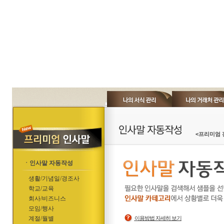
<프리미엄 
ㆍ인사말 자동작성
생활/기념일/경조사
학교/교육
회사/비즈니스
모임/행사
계절/월별
이용방법 자세히 보기