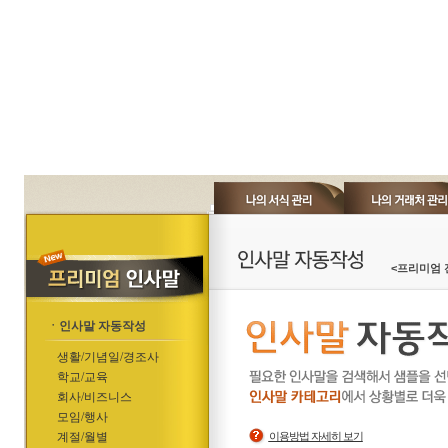
<프리미엄 
ㆍ인사말 자동작성
생활/기념일/경조사
학교/교육
회사/비즈니스
모임/행사
계절/월별
이용방법 자세히 보기