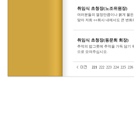
취임식 초청장(노조위원장)
여러분들의 열정만큼이나 붉게 물든
맞아 저희 ○○회사 내에서도 큰 변
취임식 초청장(동문회 회장)
추억의 밥그릇에 추억을 가득 담기 위
으로 모여주십시오.
221
222
223
224
225
226