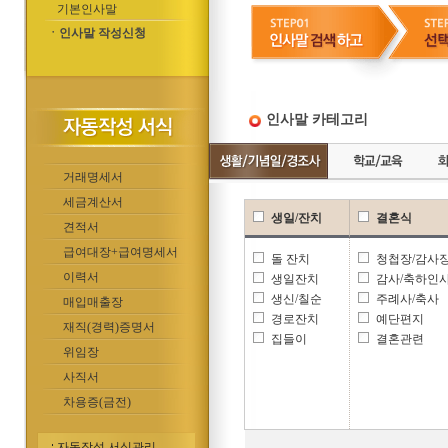
기본인사말
ㆍ인사말 작성신청
인사말 카테고리
거래명세서
세금계산서
생일/잔치
결혼식
견적서
급여대장+급여명세서
돌 잔치
청첩장/감사
이력서
생일잔치
감사/축하인
생신/칠순
주례사/축사
매입매출장
경로잔치
예단편지
재직(경력)증명서
집들이
결혼관련
위임장
사직서
차용증(금전)
자동작성 서식관리