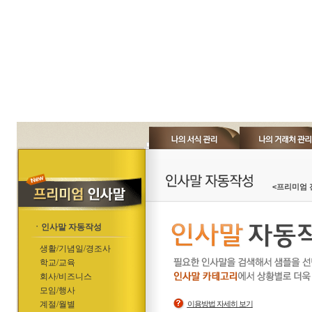
<프리미엄 
ㆍ인사말 자동작성
생활/기념일/경조사
학교/교육
회사/비즈니스
모임/행사
계절/월별
이용방법 자세히 보기