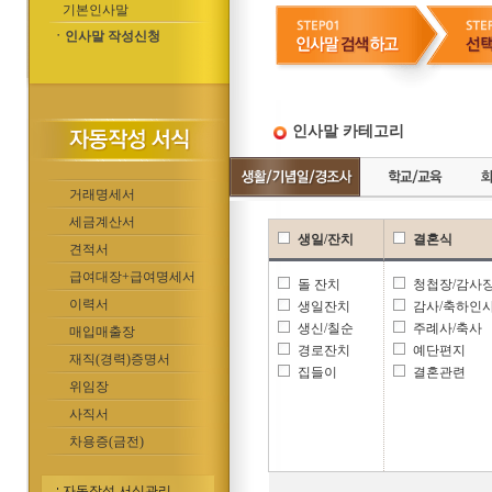
기본인사말
ㆍ인사말 작성신청
인사말 카테고리
거래명세서
세금계산서
생일/잔치
결혼식
견적서
급여대장+급여명세서
돌 잔치
청첩장/감사
이력서
생일잔치
감사/축하인
생신/칠순
주례사/축사
매입매출장
경로잔치
예단편지
재직(경력)증명서
집들이
결혼관련
위임장
사직서
차용증(금전)
자동작성 서식관리