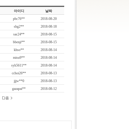
아이디
날짜
pbc76**
2018-08-20
shg2**
2018-08-18
sac24**
2018-08-15
bbenji**
2018-08-15
khso**
2018-08-14
misu9**
2018-08-14
syh5611**
2018-08-14
cchoi26**
2018-08-13
jjjw**0
2018-08-13
gazapai**
2018-08-12