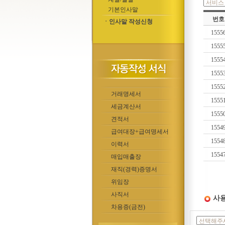
기본인사말
번호
ㆍ인사말 작성신청
1555
1555
1555
1555
1555
거래명세서
1555
세금계산서
1555
견적서
1554
급여대장+급여명세서
1554
이력서
1554
매입매출장
재직(경력)증명서
위임장
사직서
사용
차용증(금전)