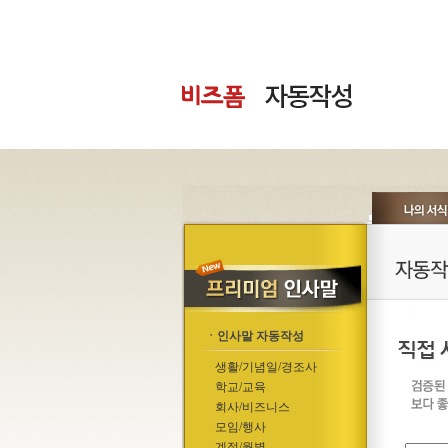
ㆍ인사말 자동작성
생활/기념일/경조사
학교/교육
회사/비즈니스
모임/행사
계절/월별