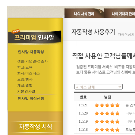
자동작성의 
ㆍ인사말 자동작성
생활/기념일/경조사
학교/교육
회사/비즈니스
모임/행사
계절/월별
기본인사말
번호
별점
ㆍ인사말 작성신청
15521
늘 감
15520
너무나
15519
너무 
15518
오늘도