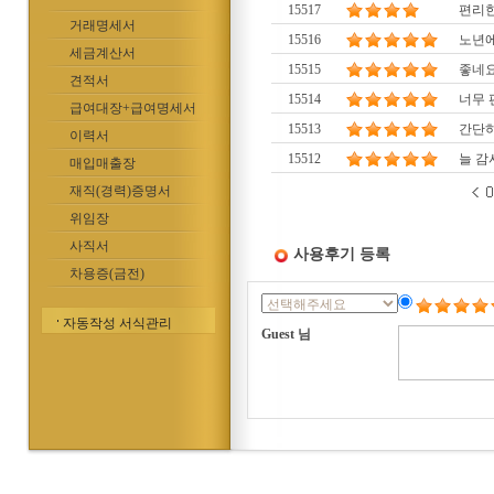
15517
편리한
거래명세서
15516
노년
세금계산서
15515
좋네요
견적서
15514
너무 
급여대장+급여명세서
15513
간단
이력서
15512
늘 감
매입매출장
재직(경력)증명서
위임장
사직서
사용후기 등록
차용증(금전)
자동작성 서식관리
Guest 님