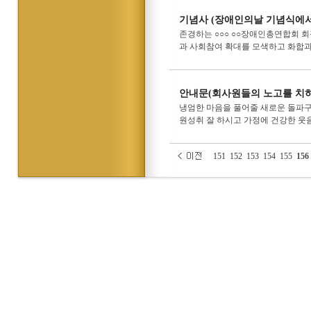
기념사 (장애인의날 기념식에서
존경하는 ○○○ ○○장애인총연합회 
과 사회참여 확대를 모색하고 화합과 
안내문(회사원들의 노고를 치
냉엄한 마음을 풀어줄 새로운 돌파구
원성취 잘 하시고 가정에 건강한 웃
151
152
153
154
155
156