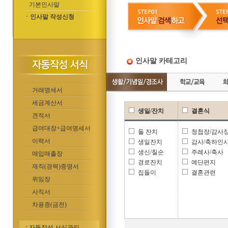
기본인사말
ㆍ인사말 작성신청
인사말 카테고리
거래명세서
세금계산서
생일/잔치
결혼식
견적서
급여대장+급여명세서
돌 잔치
청첩장/감사
이력서
생일잔치
감사/축하인
생신/칠순
주례사/축사
매입매출장
경로잔치
예단편지
재직(경력)증명서
집들이
결혼관련
위임장
사직서
차용증(금전)
자동작성 서식관리