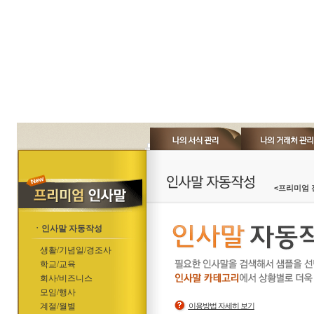
<프리미엄 
ㆍ인사말 자동작성
생활/기념일/경조사
학교/교육
회사/비즈니스
모임/행사
계절/월별
이용방법 자세히 보기