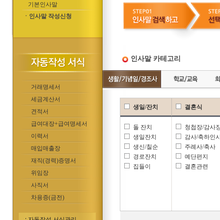
기본인사말
ㆍ인사말 작성신청
인사말 카테고리
거래명세서
세금계산서
생일/잔치
결혼식
견적서
급여대장+급여명세서
돌 잔치
청첩장/감사
이력서
생일잔치
감사/축하인
생신/칠순
주례사/축사
매입매출장
경로잔치
예단편지
재직(경력)증명서
집들이
결혼관련
위임장
사직서
차용증(금전)
자동작성 서식관리