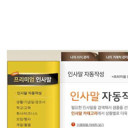
<프리미엄 
ㆍ인사말 자동작성
생활/기념일/경조사
학교/교육
회사/비즈니스
모임/행사
계절/월별
이용방법 자세히 보기