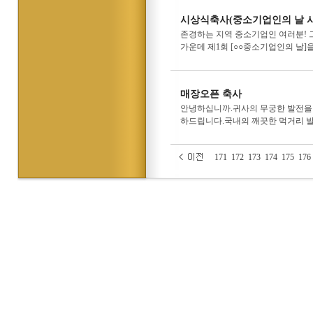
시상식축사(중소기업인의 날 
존경하는 지역 중소기업인 여러분! 그
가운데 제1회 [○○중소기업인의 날]을
매장오픈 축사
안녕하십니까.귀사의 무궁한 발전을 
하드립니다.국내의 깨끗한 먹거리 발
171
172
173
174
175
176