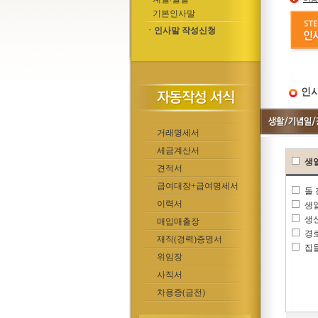
기본인사말
ㆍ인사말 작성신청
인사
거래명세서
세금계산서
생
견적서
급여대장+급여명세서
돌
이력서
생
생
매입매출장
경
재직(경력)증명서
집
위임장
사직서
차용증(금전)