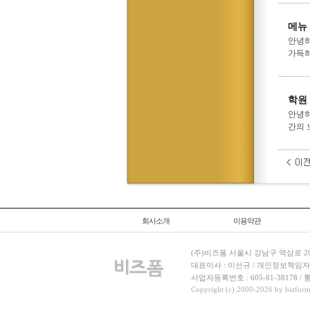
메뉴
안녕하
가득하
학원
안녕하
간의 
회사소개
이용약관
(주)비즈폼 서울시 강남구 역삼로 204
대표이사 : 이선규 / 개인정보책임자 : 김민경
사업자등록번호 : 605-81-38178 
Copyright (c) 2000-2026 by bizforms.