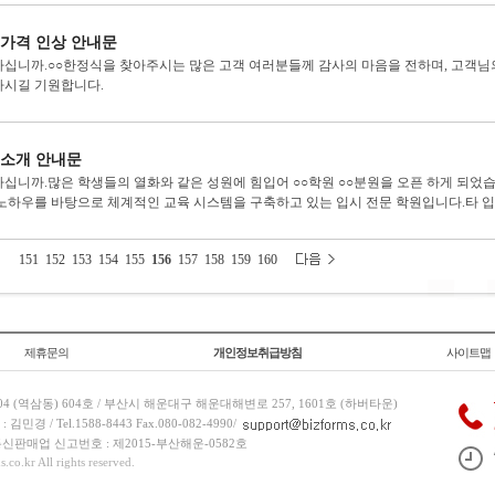
 가격 인상 안내문
십니까.○○한정식을 찾아주시는 많은 고객 여러분들께 감사의 마음을 전하며, 고객님
시길 기원합니다.
 소개 안내문
십니까.많은 학생들의 열화와 같은 성원에 힘입어 ○○학원 ○○분원을 오픈 하게 되었습
노하우를 바탕으로 체계적인 교육 시스템을 구축하고 있는 입시 전문 학원입니다.타 입시
151
152
153
154
155
156
157
158
159
160
제휴문의
개인정보취급방침
사이트맵
 (역삼동) 604호 / 부산시 해운대구 해운대해변로 257, 1601호 (하버타운)
 / Tel.1588-8443 Fax.080-082-4990/
/ 통신판매업 신고번호 : 제2015-부산해운-0582호
co.kr All rights reserved.