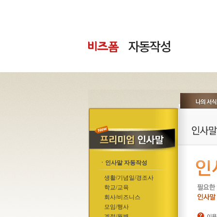
ㆍ인사말 자동작성
생활/기념일/경조사
학교/교육
회사/비즈니스
모임/행사
계절/월별
이용