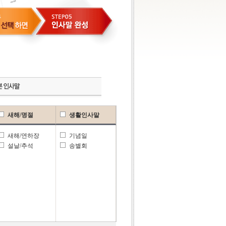
새해/명절
생활인사말
새해/연하장
기념일
설날/추석
송별회