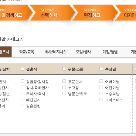
말 카테고리
일/잔치
결혼식
위문/조문
특정일
 잔치
청첩장/감사장
조문인사
어버이날
일잔치
감사/축하인사
부고장
어린이날
신/칠순
주례사/축사
병문안/위로
스승의날
로잔치
예단편지
크리스마스
들이
결혼관련