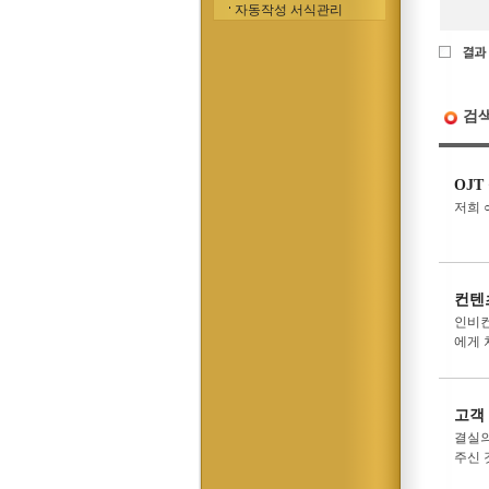
자동작성 서식관리
검
OJT
저희 ○
컨텐
인비컨
에게 
고객
결실의
주신 