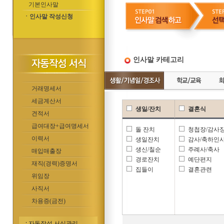
기본인사말
ㆍ인사말 작성신청
인사말 카테고리
거래명세서
세금계산서
생일/잔치
결혼식
견적서
급여대장+급여명세서
돌 잔치
청첩장/감사
이력서
생일잔치
감사/축하인
생신/칠순
주례사/축사
매입매출장
경로잔치
예단편지
재직(경력)증명서
집들이
결혼관련
위임장
사직서
차용증(금전)
자동작성 서식관리