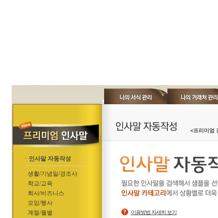
<프리미엄 
ㆍ인사말 자동작성
생활/기념일/경조사
학교/교육
회사/비즈니스
모임/행사
계절/월별
이용방법 자세히 보기