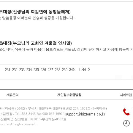
초대장(선생님의 회갑연에 동창들에게)
 말씀동창 여러분의 건승과 성공을 기원합니다.
초대장(부모님의 고희연 겨울철 인사말)
모십니다. 삭풍에 몸과 마음이 움츠러드는 겨울날, 건강에 유의하시고 가정에 행운이 
231
232
233
234
235
236
237
238
239
240
제휴문의
개인정보취급방침
사이트맵
 (역삼동) 604호 / 부산시 해운대구 해운대해변로 257, 1601호 (하버타운)
 / Tel.1588-8443 Fax.080-082-4990/
/ 통신판매업 신고번호 : 제2015-부산해운-0582호
co.kr All rights reserved.