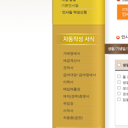
기본인사말
ㆍ인사말 작성신청
인사
거래명세서
세금계산서
생
견적서
급여대장+급여명세서
돌
이력서
생
생
매입매출장
경
재직(경력)증명서
집
위임장
사직서
차용증(금전)