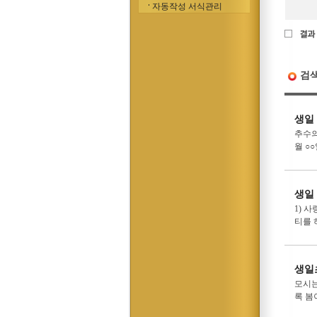
자동작성 서식관리
검
생일
추수의
월 ○
생일
1) 
티를 
생일
모시는
록 봄