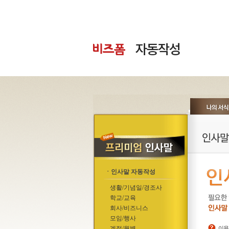
ㆍ인사말 자동작성
생활/기념일/경조사
학교/교육
회사/비즈니스
모임/행사
계절/월별
이용