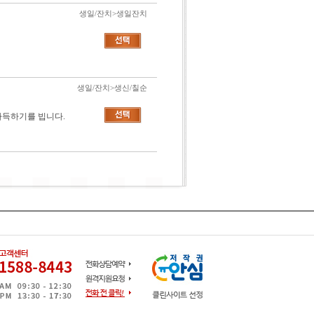
생일/잔치>생일잔치
생일/잔치>생신/칠순
가득하기를 빕니다.