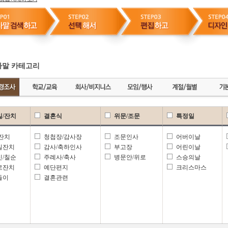
말 카테고리
일/잔치
결혼식
위문/조문
특정일
 잔치
청첩장/감사장
조문인사
어버이날
일잔치
감사/축하인사
부고장
어린이날
신/칠순
주례사/축사
병문안/위로
스승의날
로잔치
예단편지
크리스마스
들이
결혼관련