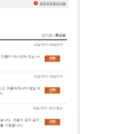
금주의무료인사말
인기순
|
최신순
생일/잔치>생일잔치
다름이 아니오라 오는 ○○
생일/잔치>생일잔치
모시고 조촐하게나마 생일 파
..
생일/잔치>생신/칠순
습니다. 겨울이 깊어 갈수
를 기원합니다.