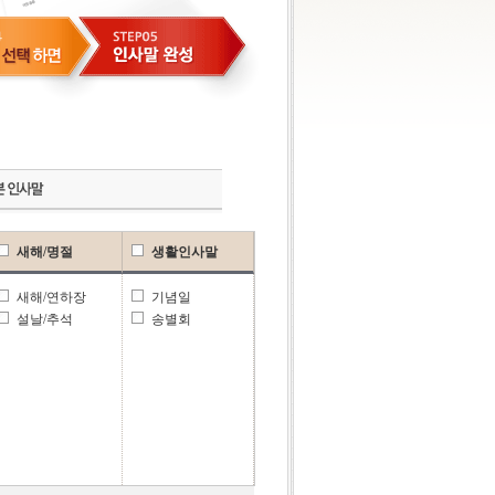
새해/명절
생활인사말
새해/연하장
기념일
설날/추석
송별회