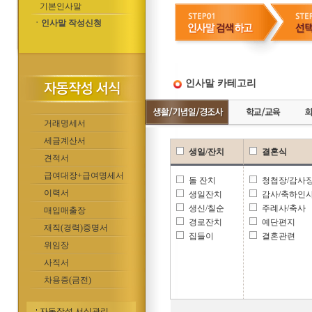
기본인사말
ㆍ인사말 작성신청
인사말 카테고리
거래명세서
세금계산서
생일/잔치
결혼식
견적서
급여대장+급여명세서
돌 잔치
청첩장/감사
이력서
생일잔치
감사/축하인
생신/칠순
주례사/축사
매입매출장
경로잔치
예단편지
재직(경력)증명서
집들이
결혼관련
위임장
사직서
차용증(금전)
자동작성 서식관리