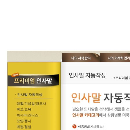
<프리미엄 
ㆍ인사말 자동작성
생활/기념일/경조사
학교/교육
회사/비즈니스
모임/행사
계절/월별
이용방법 자세히 보기