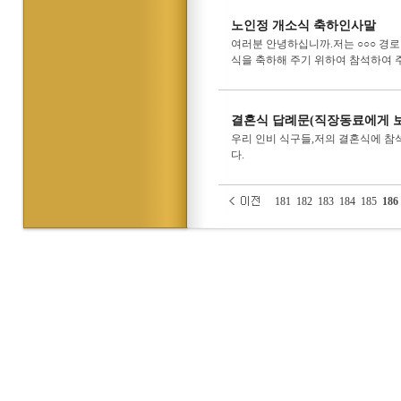
노인정 개소식 축하인사말
여러분 안녕하십니까.저는 ○○○ 경로
식을 축하해 주기 위하여 참석하여 주신 
결혼식 답례문(직장동료에게 
우리 인비 식구들,저의 결혼식에 참
다.
181
182
183
184
185
186